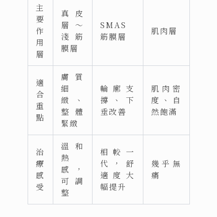
主
真皮
要
層～
SMAS
作
肌肉層
淺筋
筋膜層
用
膜層
層
膚質
適
細
輪廓支
肌肉密
合
緻、
撐、下
度、自
重
整體
垂改善
然飽滿
點
緊緻
溫和
治
相較一
熱
療
代，舒
幾乎無
感，
感
適度大
痛
可調
受
幅提升
整