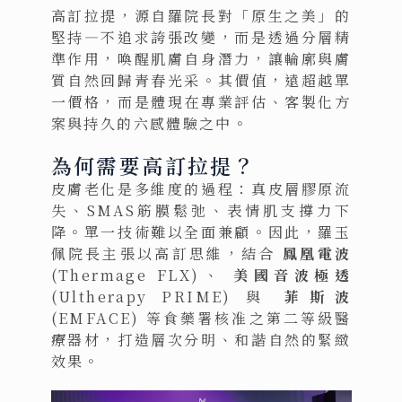
高訂拉提，源自羅院長對「原生之美」的
堅持—不追求誇張改變，而是透過分層精
準作用，喚醒肌膚自身潛力，讓輪廓與膚
質自然回歸青春光采。其價值，遠超越單
一價格，而是體現在專業評估、客製化方
案與持久的六感體驗之中。
為何需要高訂拉提？
皮膚老化是多維度的過程：真皮層膠原流
失、SMAS筋膜鬆弛、表情肌支撐力下
降。單一技術難以全面兼顧。因此，羅玉
佩院長主張以高訂思維，結合
鳳凰電波
(Thermage FLX)、
美國音波極透
(Ultherapy PRIME) 與
菲斯波
(EMFACE) 等食藥署核准之第二等級醫
療器材，打造層次分明、和諧自然的緊緻
效果。