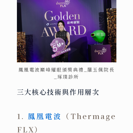
鳳凰電波巔峰耀眼頒獎典禮_羅玉佩院長
_琢璞診所
三大核心技術與作用層次
1.
鳳凰電波
（Thermage
FLX）