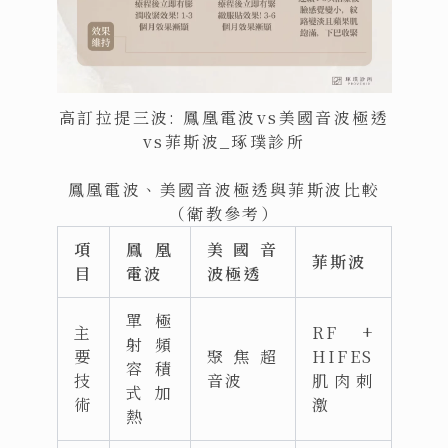
高訂拉提三波: 鳳凰電波vs美國音波極透
vs菲斯波_琢璞診所
鳳凰電波、美國音波極透與菲斯波比較
（衛教參考）
項
鳳凰
美國音
菲斯波
目
電波
波極透
單極
主
RF +
射頻
要
聚焦超
HIFES
容積
技
音波
肌肉刺
式加
術
激
熱