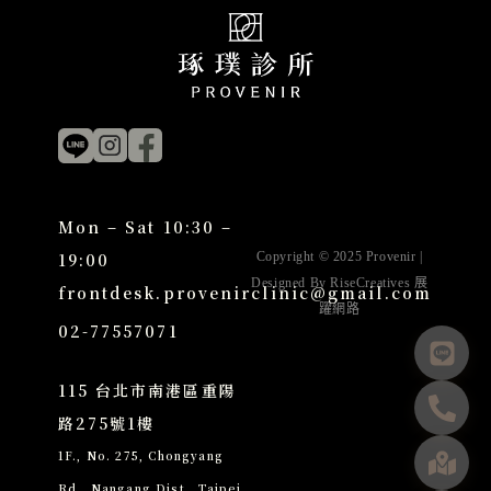
Mon – Sat 10:30 –
19:00
Copyright © 2025 Provenir |
Designed By
RiseCreatives 展
frontdesk.provenirclinic@gmail.com
躍網路
02-77557071
115 台北市南港區重陽
路275號1樓
1F., No. 275, Chongyang
Rd., Nangang Dist., Taipei