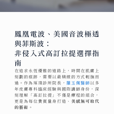
鳳凰電波、美國音波極透
與菲斯波：
非侵入式高訂拉提選擇指
南
在追求永恆優雅的道路上，時間在肌膚上
刻劃的痕跡，需要以最精緻的方式輕撫而
過。作為琢璞診所院長，
羅玉佩醫師
以多
年皮膚專科臨床經驗與國際講師身份，深
刻理解「高訂拉提」不僅是療程的組合，
更是為每位貴賓量身打造、
美感無可取代
的藝術
。