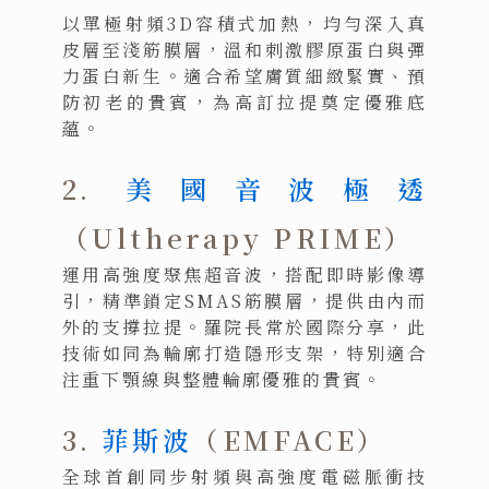
以單極射頻3D容積式加熱，均勻深入真
皮層至淺筋膜層，溫和刺激膠原蛋白與彈
力蛋白新生。適合希望膚質細緻緊實、預
防初老的貴賓，為高訂拉提奠定優雅底
蘊。
2.
美國音波極透
（Ultherapy PRIME）
運用高強度聚焦超音波，搭配即時影像導
引，精準鎖定SMAS筋膜層，提供由內而
外的支撐拉提。羅院長常於國際分享，此
技術如同為輪廓打造隱形支架，特別適合
注重下顎線與整體輪廓優雅的貴賓。
3.
菲斯波
（EMFACE）
全球首創同步射頻與高強度電磁脈衝技