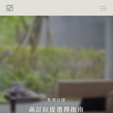
跳
至
主
要
內
容
緊緻拉提
高訂拉提選擇指南