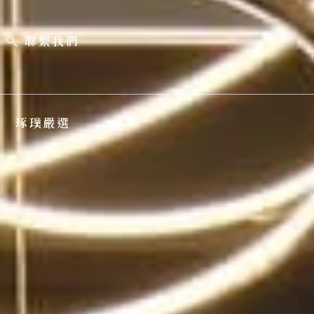
聯繫我們
琢璞嚴選