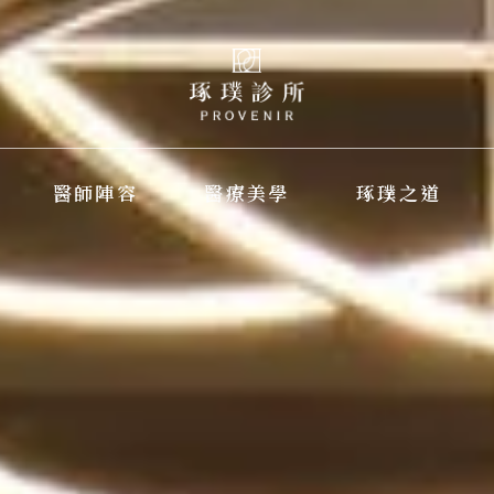
醫師陣容
醫療美學
琢璞之道