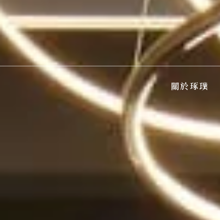
跳
至
主
要
內
容
關於琢璞