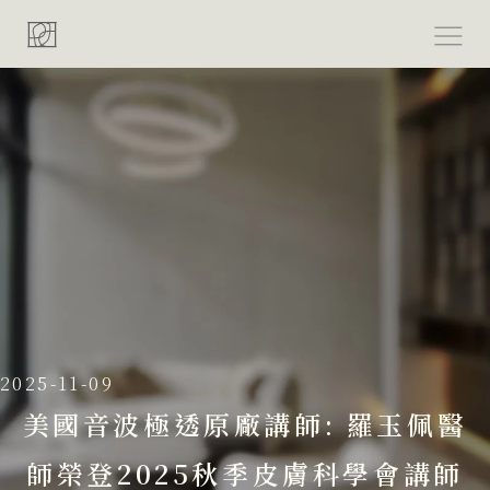
跳
至
主
要
內
容
2025-11-09
美國音波極透原廠講師: 羅玉佩醫
師榮登2025秋季皮膚科學會講師