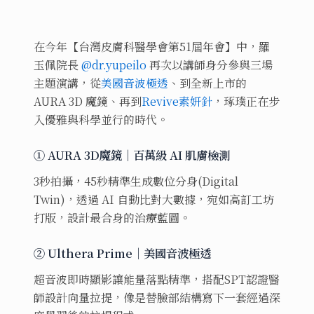
在今年【台灣皮膚科醫學會第51屆年會】中，羅
玉佩院長
@dr.yupeilo
再次以講師身分參與三場
主題演講，從
美國音波極透
、到全新上市的
AURA 3D 魔鏡、再到
Revive素妍針
，琢璞正在步
入優雅與科學並行的時代。
① AURA 3D魔鏡｜百萬級 AI 肌膚檢測
3秒拍攝，45秒精準生成數位分身(Digital
Twin)，透過 AI 自動比對大數據，宛如高訂工坊
打版，設計最合身的治療藍圖。
② Ulthera Prime｜美國音波極透
超音波即時顯影讓能量落點精準，搭配SPT認證醫
師設計向量拉提，像是替臉部結構寫下一套經過深