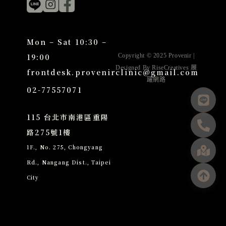
Mon – Sat 10:30 –
19:00
Copyright © 2025 Provenir |
Designed By
RiseCreatives 展
frontdesk.provenirclinic@gmail.com
躍網路
02-77557071
115 台北市南港區重陽
路275號1樓
1F., No. 275, Chongyang
Rd., Nangang Dist., Taipei
City