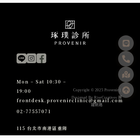
Mon – Sat 10:30 –
19:00
Copyright © 2025 Provenir |
Designed By
RiseCreatives 展
frontdesk.provenirclinic@gmail.com
躍網路
02-77557071
115 台北市南港區重陽
路275號1樓