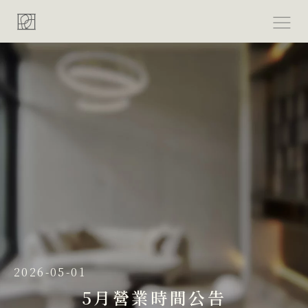
跳
至
主
要
內
容
2026-05-01
5月營業時間公告