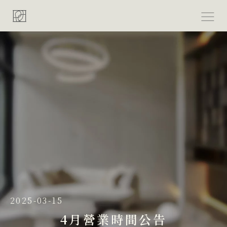
跳
至
主
要
內
容
2025-03-15
4月營業時間公告