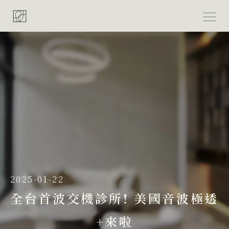
跳
至
主
要
內
容
2025-01-22
全台首波交機診所! 美國音波極透
+來啦