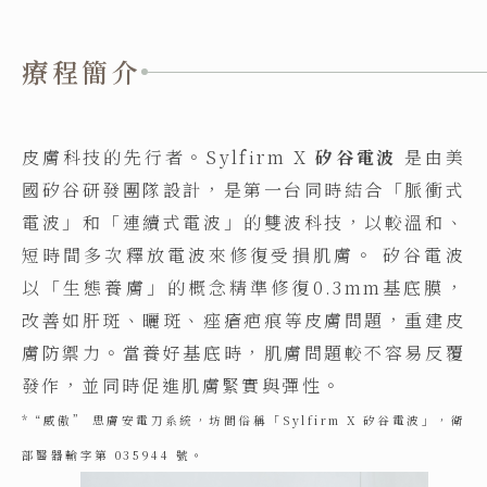
療程簡介
皮膚科技的先行者。Sylfirm X
矽谷電波
是由美
國矽谷研發團隊設計，是第一台同時結合「脈衝式
電波」和「連續式電波」的雙波科技，以較溫和、
短時間多次釋放電波來修復受損肌膚。 矽谷電波
以「生態養膚」的概念精準修復0.3mm基底膜，
改善如肝斑、曬斑、痤瘡疤痕等皮膚問題，重建皮
膚防禦力。當養好基底時，肌膚問題較不容易反覆
發作，並同時促進肌膚緊實與彈性。
*“威傲” 思膚安電刀系統，坊間俗稱「Sylfirm X 矽谷電波」，衛
部醫器輸字第 035944 號。