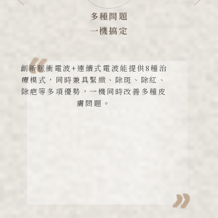
業界獨創
生態養膚
獨特「生態系養膚」針對0.3mm治療
深度，使能量精準直達基底膜與真皮乳
突層，提升肌膚屏障能力，改善色素問
題、異常血管和皮膚再生等問題，帶來
直接明顯的膚質進步。