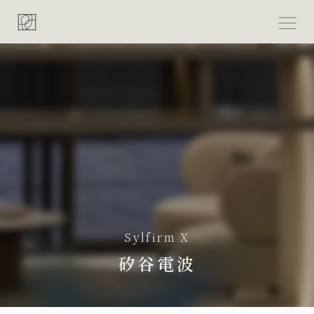
跳
至
主
要
內
容
Sylfirm X
矽谷電波