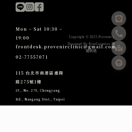
Mon – Sat 10:30 –
19:00
Copyright © 2025 Provenir |
Designed By
RiseCreatives 展
frontdesk.provenirclinic@gmail.com
躍網路
02-77557071
115 台北市南港區重陽
路275號1樓
1F., No. 275, Chongyang
Rd., Nangang Dist., Taipei
City