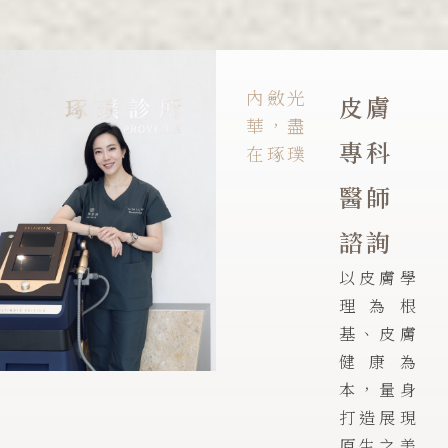
內斂光
皮膚
華，盡
專科
在琢璞
醫師
諮詢
以皮膚學
理為根
基、皮膚
健康為
本，量身
打造展現
原生之美