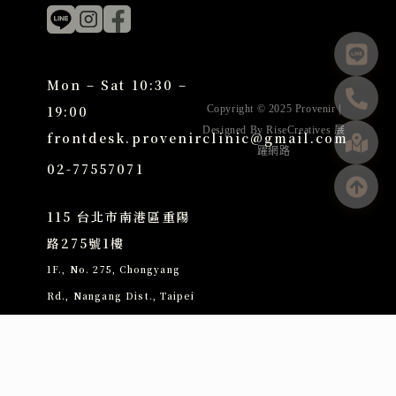
Mon – Sat 10:30 –
19:00
Copyright © 2025 Provenir |
Designed By
RiseCreatives 展
frontdesk.provenirclinic@gmail.com
躍網路
02-77557071
115 台北市南港區重陽
路275號1樓
1F., No. 275, Chongyang
Rd., Nangang Dist., Taipei
City