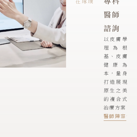
專科
在琢璞
醫師
諮詢
以皮膚學
理為根
基、皮膚
健康為
本，量身
打造展現
原生之美
的複合式
治療方案
醫師陣容