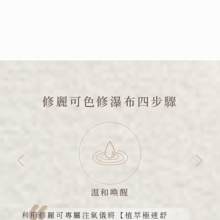
修麗可色修瀑布四步驟
喚醒
深層導入
利用修麗可專屬注氧儀將【植萃極速舒