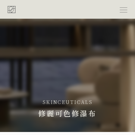
跳
至
主
要
內
容
SKINCEUTICALS
修麗可色修瀑布