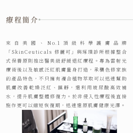
療程簡介
來自美國、No.1頂級科學護膚品牌
「SkinCeuticals 修麗可」與琢璞診所根據整合
式保養原則推出醫美級舒緩退紅療程。專為雷射光
療術後以及敏感泛紅肌膚量身打造，承襲色修家族
的產品特色，不只擁有複合植物萃取可以迅速幫助
肌膚改善乾燥泛紅、鎮靜，還利用玻尿酸高效補
水，提升肌膚整體修復力。於非侵入性療程後直接
施作更可以縮短恢復期，迅速還原肌膚健康光澤。