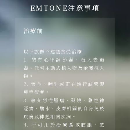
EMTONE注意事項
治療前
以下族群不建議接受治療:
1. 裝有心律調節器、植入去顫
器、任何主動式植入物及金屬植入
物。
2. 懷孕、哺乳或正在進行試管嬰
兒手術者。
3. 患有惡性腫瘤、發燒、急性神
經痛、腹水、皮膚相關的自身免疫
疾病及神經相關疾病。
4. 不可用於治療區域腫脹、感