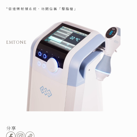
*倍達樂射頻系統，坊間俗稱「擊脂槍」
EMTONE
分享