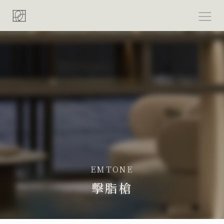
跳
至
主
要
內
容
EMTONE
擊脂槍