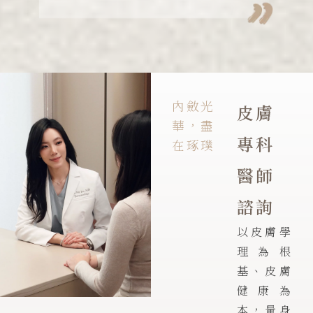
內斂光
皮膚
華，盡
專科
在琢璞
醫師
諮詢
以皮膚學
理為根
基、皮膚
健康為
本，量身