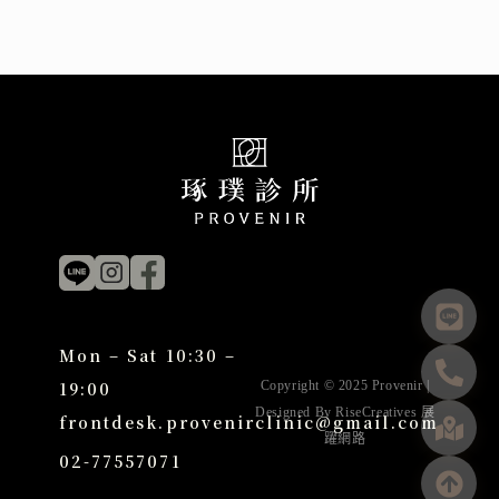
Mon – Sat 10:30 –
19:00
Copyright © 2025 Provenir |
Designed By
RiseCreatives 展
frontdesk.provenirclinic@gmail.com
躍網路
02-77557071