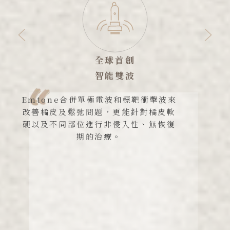
深層電波
刺激膠原增生
單極電波穿透深度超過2公分，可達皮
下組織深層刺激膠原蛋白增生，恢復皮
膚彈性與張力，增加皮膚與肌肉之間的
支撐性，進而提升緊緻度。