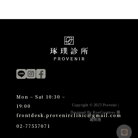
Mon – Sat 10:30 –
19:00
Copyright © 2025 Provenir |
Designed By
RiseCreatives 展
frontdesk.provenirclinic@gmail.com
躍網路
02-77557071