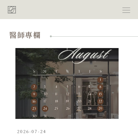
跳
至
主
要
醫師專欄
內
容
頁
頁
頁
頁
頁
面
面
面
面
面
2026-07-24